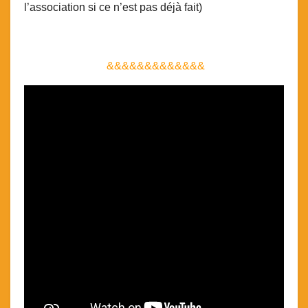
l’association si ce n’est pas déjà fait)
&&&&&&&&&&&&&