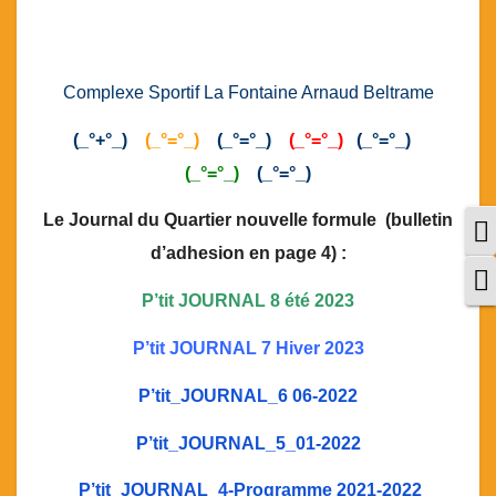
Complexe Sportif La Fontaine Arnaud Beltrame
(_°+°_)
(_°=°_)
(_°=°_)
(_°=°_)
(_°=°_)
(_°=°_)
(_°=°_)
Le Journal du Quartier nouvelle formule (bulletin
P
d’adhesion en page 4) :
C
P’tit JOURNAL 8 été 2023
P’tit JOURNAL 7 Hiver 2023
P’tit_JOURNAL_6 06-2022
P’tit_JOURNAL_5_01-2022
P’tit_JOURNAL_4-Programme 2021-2022