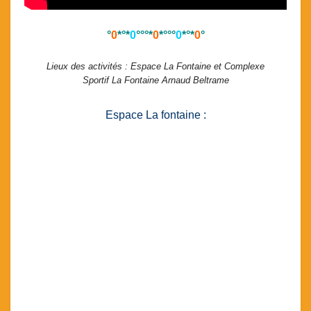
°
0
*°*
0
°°°*
0
*°°°
0
*°*
0
°
Lieux des activités : Espace La Fontaine et Complexe
Sportif La Fontaine Arnaud Beltrame
Espace La fontaine :