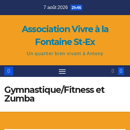
Skip
7 août 2026
2h46
to
content
Association Vivre à la
Fontaine St-Ex
Un quartier bien vivant à Antony
Gymnastique/Fitness et
Zumba