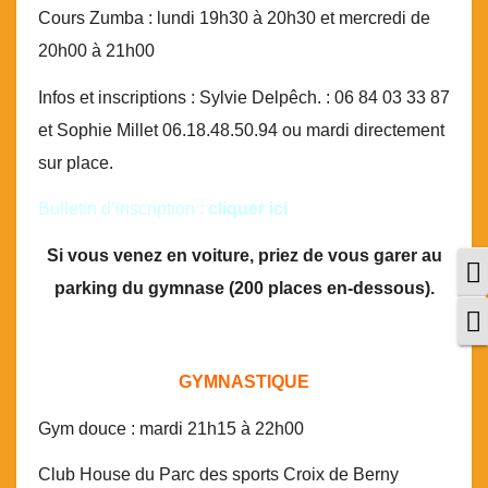
Cours Zumba : lundi 19h30 à 20h30 et mercredi de
20h00 à 21h00
Infos et inscriptions : Sylvie Delpêch. : 06 84 03 33 87
et Sophie Millet 06.18.48.50.94 ou mardi directement
sur place.
Bulletin d’inscription :
cliquer ici
!
Si vous venez en voiture, priez de vous garer au
P
parking du gymnase (200 places en-dessous).
C
GYMNASTIQUE
Gym douce : mardi 21h15 à 22h00
Club House du Parc des sports Croix de Berny