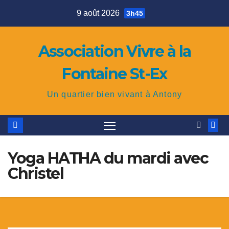
Skip
9 août 2026
3h45
to
content
Association Vivre à la
Fontaine St-Ex
Un quartier bien vivant à Antony
Yoga HATHA du mardi avec
Christel