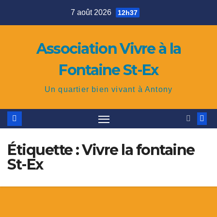
Skip
7 août 2026
12h37
to
content
Association Vivre à la
Fontaine St-Ex
Un quartier bien vivant à Antony
Étiquette : Vivre la fontaine
St-Ex