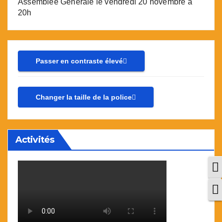
Assemblée Générale le vendredi 20 novembre à
20h
Passer en contraste élevé
Changer la taille de la police
Activités
P
C