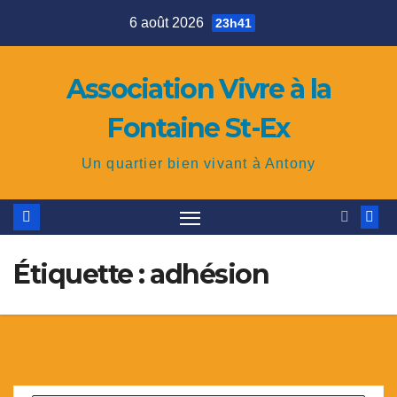
Skip
6 août 2026
23h41
to
content
Association Vivre à la
Fontaine St-Ex
Un quartier bien vivant à Antony
Étiquette : adhésion