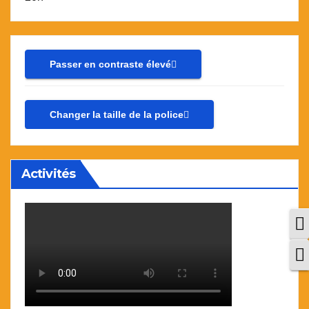
Passer en contraste élevé
Changer la taille de la police
Activités
P
C