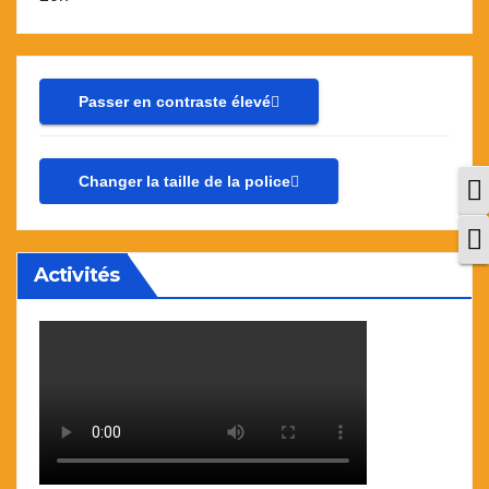
Passer en contraste élevé
Changer la taille de la police
P
C
Activités