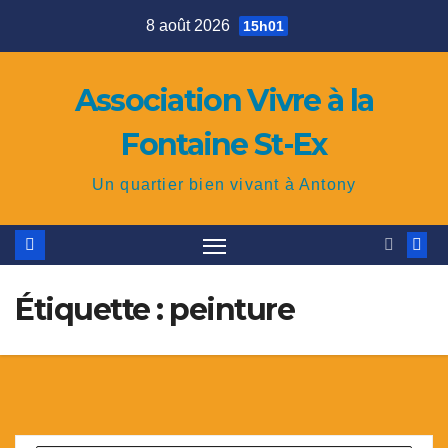
Skip
8 août 2026
15h01
to
content
Association Vivre à la
Fontaine St-Ex
Un quartier bien vivant à Antony
Étiquette : peinture