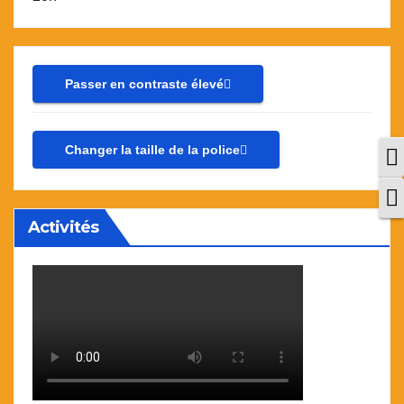
Passer en contraste élevé
Changer la taille de la police
P
C
Activités