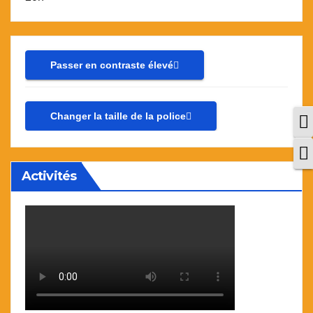
Passer en contraste élevé
Changer la taille de la police
P
C
Activités