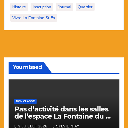
Histoire
Inscription
Journal
Quartier
Vivre La Fontaine St-Ex
You missed
NON CLASSÉ
Pas d’activité dans les salles
de l’espace La Fontaine du 9
juillet au 31 aout.
9 JUILLET 2026
SYLVIE NIAY