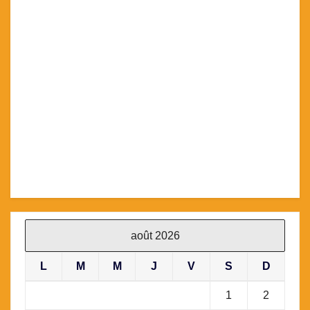
Bulletin des Activités avec le règlement auprès de
l’Association
+ Adhésion annuelle à l’Association (1 par famille)
août 2026
L
M
M
J
V
S
D
1
2