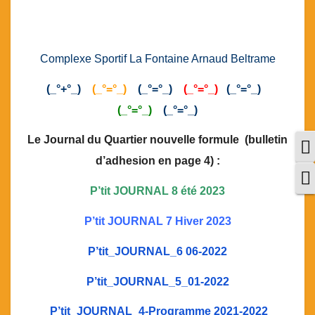
Complexe Sportif La Fontaine Arnaud Beltrame
(_°+°_)
(_°=°_)
(_°=°_)
(_°=°_)
(_°=°_)
(_°=°_)
(_°=°_)
Le Journal du Quartier nouvelle formule (bulletin
P
d’adhesion en page 4) :
C
P’tit JOURNAL 8 été 2023
P’tit JOURNAL 7 Hiver 2023
P’tit_JOURNAL_6 06-2022
P’tit_JOURNAL_5_01-2022
P’tit_JOURNAL_4-Programme 2021-2022