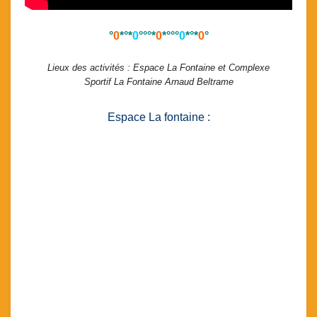
°
0
*°*
0
°°°*
0
*°°°
0
*°*
0
°
Lieux des activités : Espace La Fontaine et Complexe
Sportif La Fontaine Arnaud Beltrame
Espace La fontaine :