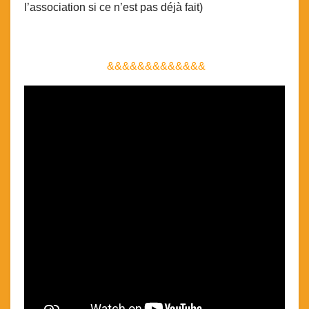
l’association si ce n’est pas déjà fait)
&&&&&&&&&&&&&