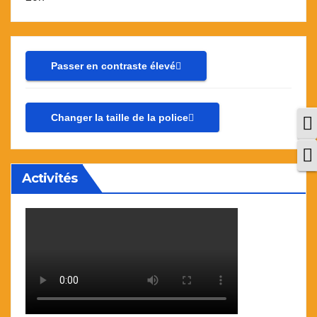
Passer en contraste élevé
Changer la taille de la police
P
C
Activités