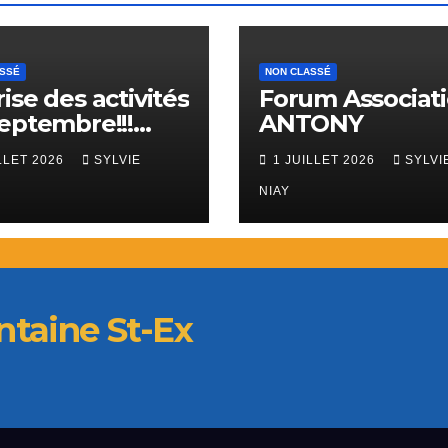
ASSÉ
NON CLASSÉ
ise des activités
Forum Associat
eptembre!!!
ANTONY
sion à 12€
LLET 2026
SYLVIE
1 JUILLET 2026
SYLVI
NIAY
ontaine St-Ex