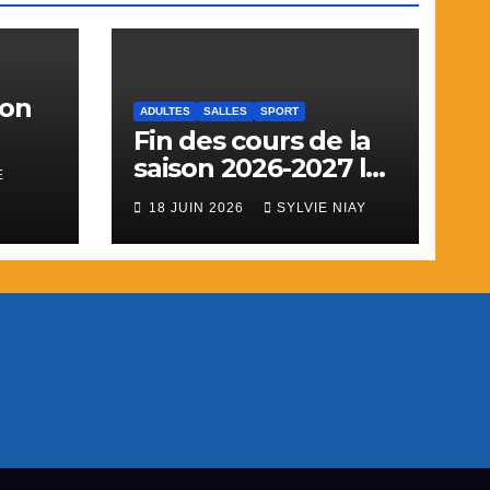
ion
ADULTES
SALLES
SPORT
Fin des cours de la
saison 2026-2027 le
E
28 juin pour le sport
18 JUIN 2026
SYLVIE NIAY