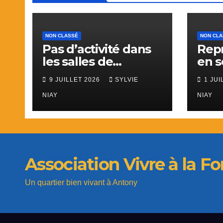
NON CLASSÉ
NON CL
Pas d’activité dans
Repr
les salles de
en s
l’espace La Fontaine
Adhé
9 JUILLET 2026
SYLVIE
1 JUI
du 9 juillet au 31
aout.
NIAY
NIAY
Association Vivre à la F
Un quartier bien vivant à Antony