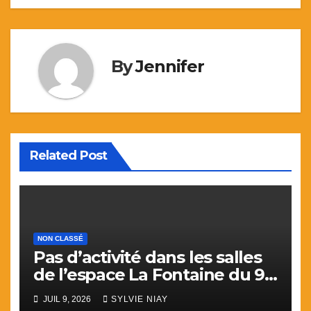
l’article
By
Jennifer
Related Post
NON CLASSÉ
Pas d’activité dans les salles
de l’espace La Fontaine du 9
juillet au 31 aout.
JUIL 9, 2026
SYLVIE NIAY