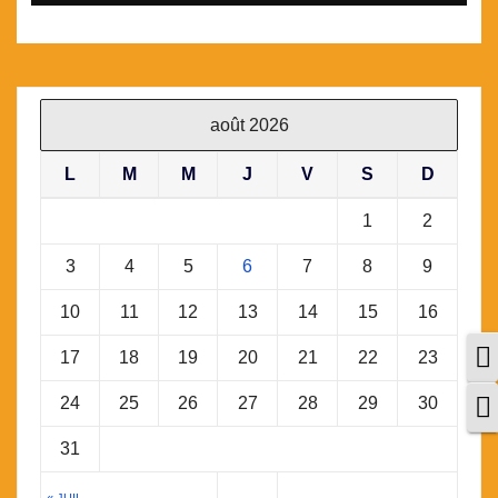
août 2026
L
M
M
J
V
S
D
1
2
3
4
5
6
7
8
9
10
11
12
13
14
15
16
P
17
18
19
20
21
22
23
C
24
25
26
27
28
29
30
31