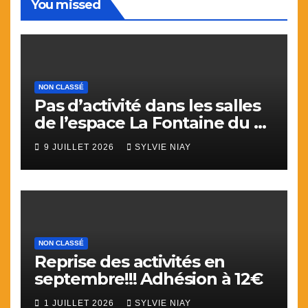
You missed
NON CLASSÉ
Pas d’activité dans les salles
de l’espace La Fontaine du 9
juillet au 31 aout.
9 JUILLET 2026
SYLVIE NIAY
NON CLASSÉ
Reprise des activités en
septembre!!! Adhésion à 12€
1 JUILLET 2026
SYLVIE NIAY